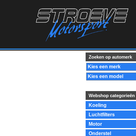
Zoeken op automerk
Webshop categorieën
Koeling
Luchtfilters
Motor
Onderstel