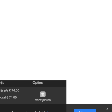
rijs
Opties
rijs p/s € 74.00
otaal € 74.00
x