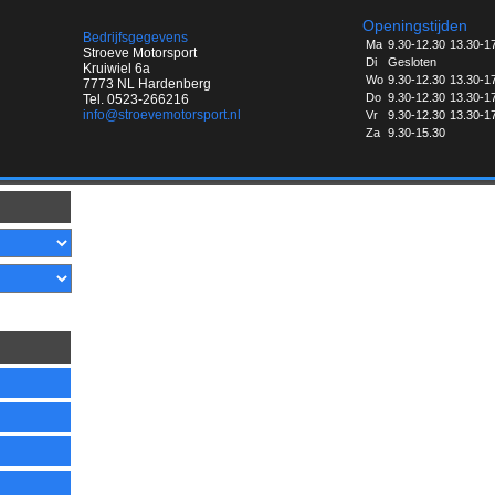
Openingstijden
Bedrijfsgegevens
Ma
9.30-12.30
13.30-1
Stroeve Motorsport
Di
Gesloten
Kruiwiel 6a
Wo
9.30-12.30
13.30-1
7773 NL Hardenberg
Do
9.30-12.30
13.30-1
Tel. 0523-266216
info@stroevemotorsport.nl
Vr
9.30-12.30
13.30-1
Za
9.30-15.30