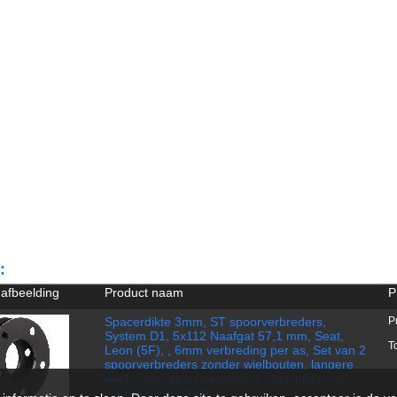
:
 afbeelding
Product naam
P
Spacerdikte 3mm, ST spoorverbreders,
P
System D1, 5x112 Naafgat 57,1 mm, Seat,
T
Leon (5F), , 6mm verbreding per as, Set van 2
spoorverbreders zonder wielbouten, langere
wielbouten apart bestellen !, Geschikt voor
vooras en achteras