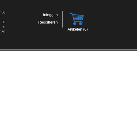
7.30
Inloggen
7.30
Registreren
7.30
Artikelen (0)
7.30