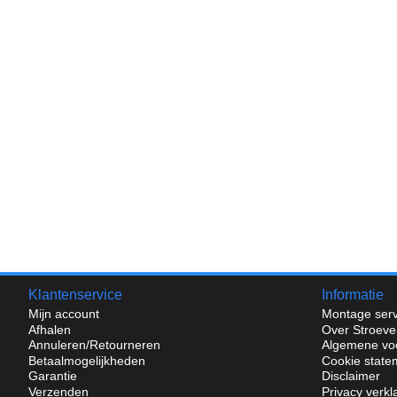
Klantenservice
Informatie
Mijn account
Montage serv
Afhalen
Over Stroeve
Annuleren/Retourneren
Algemene vo
Betaalmogelijkheden
Cookie state
Garantie
Disclaimer
Verzenden
Privacy verkl