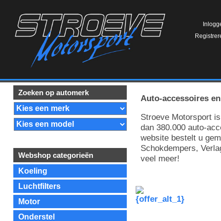
Inlogg
Registrer
Zoeken op automerk
Auto-accessoires en
Stroeve Motorsport i
dan 380.000 auto-acc
website bestelt u gem
Schokdempers, Verlag
Webshop categorieën
veel meer!
Koeling
Luchtfilters
Motor
Onderstel