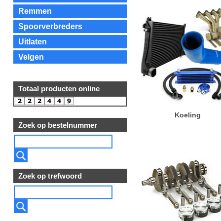
Remmen
Spoorverbreders
Uitlaten
Velgen
Totaal producten online
Koeling
Zoek op bestelnummer
Zoek op trefwoord