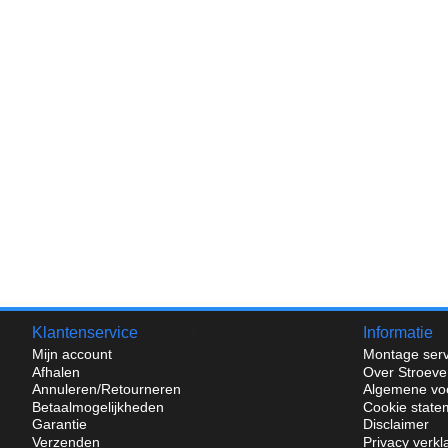
Klantenservice
Informatie
Mijn account
Montage serv
Afhalen
Over Stroeve
Annuleren/Retourneren
Algemene vo
Betaalmogelijkheden
Cookie state
Garantie
Disclaimer
Verzenden
Privacy verkl