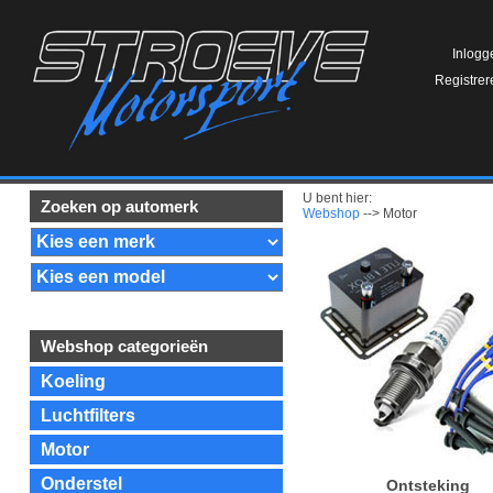
Inlogg
Registrer
U bent hier:
Zoeken op automerk
Webshop
--> Motor
Webshop categorieën
Koeling
Luchtfilters
Motor
Onderstel
Ontsteking