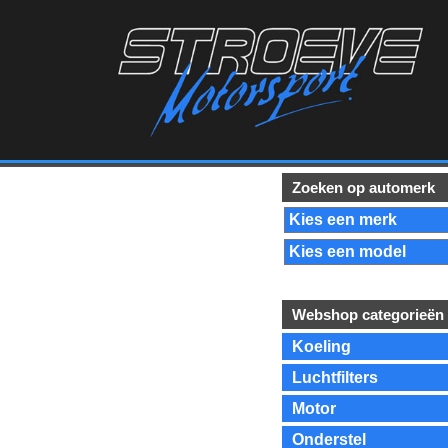
Zoeken op automerk
Webshop categorieën
Koeling
Luchtfilters
Motor
Onderstel