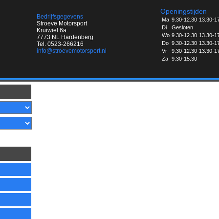
Openingstijden
Bedrijfsgegevens
Ma
9.30-12.30
13.30-1
Stroeve Motorsport
Di
Gesloten
Kruiwiel 6a
Wo
9.30-12.30
13.30-1
7773 NL Hardenberg
Do
9.30-12.30
13.30-1
Tel. 0523-266216
info@stroevemotorsport.nl
Vr
9.30-12.30
13.30-1
Za
9.30-15.30