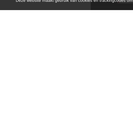
Deze website maakt gebruik van cookies en trackingcodes om i
Opmerkingen die van
(Let op: Klik op 'opslaan' om
Klanten
Mijn acc
Afhalen
Annuler
Betaalmo
Garantie
Verzend