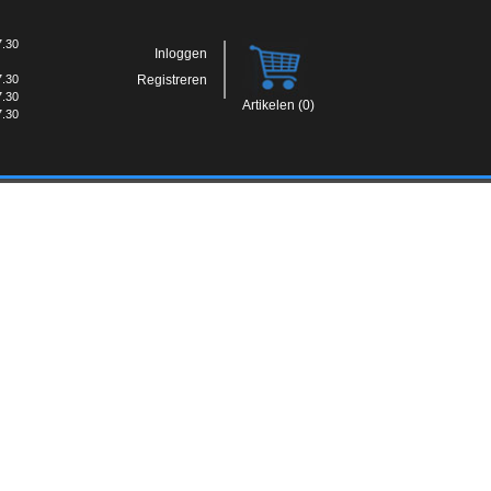
7.30
Inloggen
7.30
Registreren
7.30
Artikelen (0)
7.30