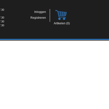
7.30
Inloggen
7.30
Registreren
7.30
Artikelen (0)
7.30