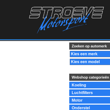
Zoeken op automerk
Webshop categorieën
Koeling
Luchtfilters
Motor
Onderstel