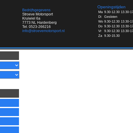
Openingstijden
Bedrijfsgegevens
Ma
9.30-12.30
13.30-1
Stroeve Motorsport
Di
Gesloten
Kruiwiel 6a
Wo
9.30-12.30
13.30-1
7773 NL Hardenberg
Do
9.30-12.30
13.30-1
Tel. 0523-266216
info@stroevemotorsport.nl
Vr
9.30-12.30
13.30-1
Za
9.30-15.30