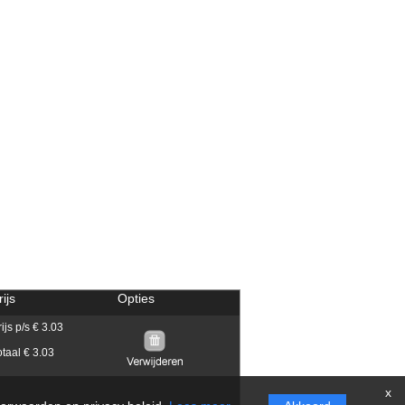
rijs
Opties
rijs p/s € 3.03
otaal € 3.03
x