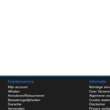
Klantenservice
Informatie
Mijn account
Montage serv
Afhalen
Over Stroeve
Annuleren/Retourneren
Algemene vo
Betaalmogelijkheden
Cookie state
Garantie
Disclaimer
Verzenden
Privacy verkl