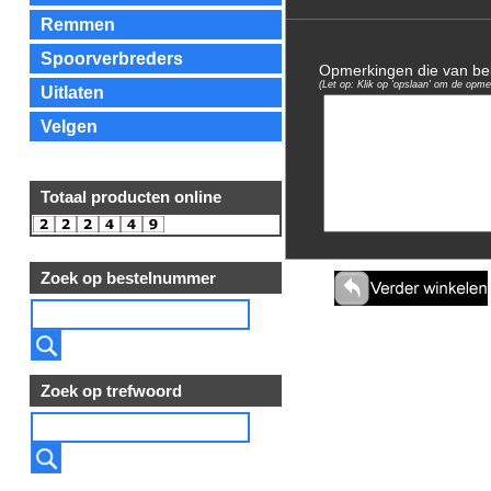
Remmen
Spoorverbreders
Opmerkingen die van bela
(Let op: Klik op 'opslaan' om de opme
Uitlaten
Velgen
Totaal producten online
Zoek op bestelnummer
Zoek op trefwoord