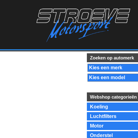
Zoeken op automerk
Webshop categorieën
Koeling
Luchtfilters
Motor
Onderstel