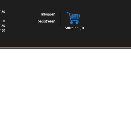
7.30
Inloggen
7.30
Registreren
7.30
Artikelen (0)
7.30