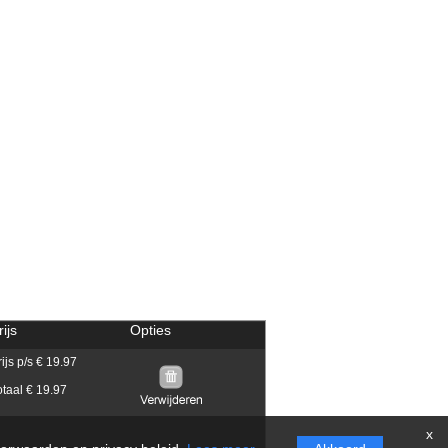
rijs
Opties
rijs p/s € 19.97
otaal € 19.97
x