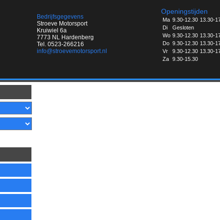
Openingstijden
Bedrijfsgegevens
Ma
9.30-12.30
13.30-1
Stroeve Motorsport
Di
Gesloten
Kruiwiel 6a
Wo
9.30-12.30
13.30-1
7773 NL Hardenberg
Do
9.30-12.30
13.30-1
Tel. 0523-266216
info@stroevemotorsport.nl
Vr
9.30-12.30
13.30-1
Za
9.30-15.30