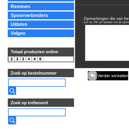
Remmen
Spoorverbreders
Opmerkingen die van bela
(Let op: Klik op 'opslaan' om de opme
Uitlaten
Velgen
Totaal producten online
Zoek op bestelnummer
Zoek op trefwoord