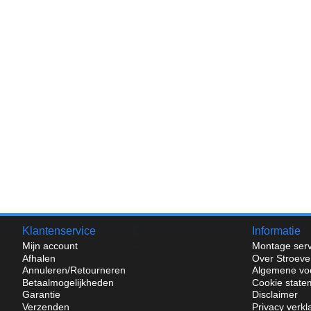
Klantenservice
Informatie
Mijn account
Montage serv
Afhalen
Over Stroeve
Annuleren/Retourneren
Algemene vo
Betaalmogelijkheden
Cookie state
Garantie
Disclaimer
Verzenden
Privacy verkl