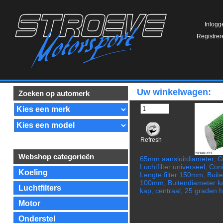
Inlogg
Registrer
Uw winkelwagen:
Zoeken op automerk
Refresh
Webshop categorieën
65mm aansluitdiameter, 
Luchtfilter universeel, Con
Koeling
Lengte filter 150mm, Buit
100mm, Buitendiameter 
Luchtfilters
kap, centraal, 25 graden 
Motor
Onderstel