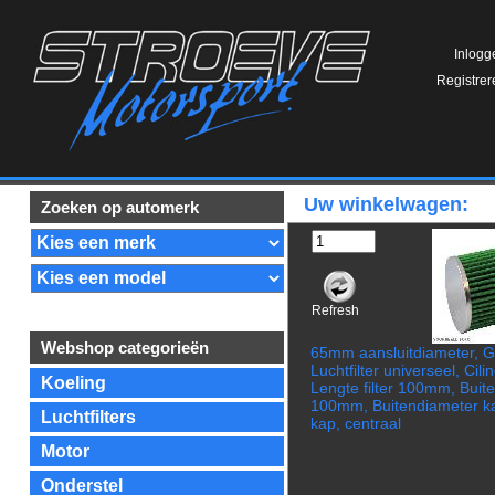
Inlogg
Registrer
Uw winkelwagen:
Zoeken op automerk
Refresh
Webshop categorieën
65mm aansluitdiameter, 
Luchtfilter universeel, Cili
Koeling
Lengte filter 100mm, Buit
100mm, Buitendiameter 
Luchtfilters
kap, centraal
Motor
Onderstel