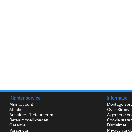
Klantenservice
Informatie
Mijn account
Montage serv
Afhalen
Over Stroeve
Annuleren/Retourneren
Algemene vo
Betaalmogelijkheden
Cookie state
Garantie
Disclaimer
Verzenden
Privacy verkl