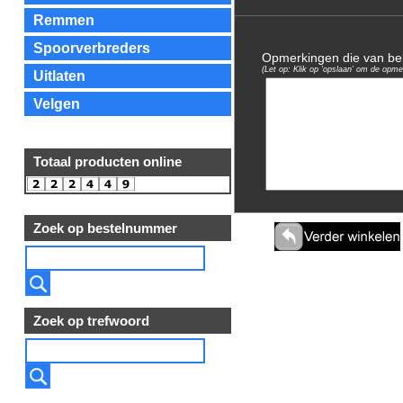
Remmen
Spoorverbreders
Opmerkingen die van bela
(Let op: Klik op 'opslaan' om de opme
Uitlaten
Velgen
Totaal producten online
Zoek op bestelnummer
Zoek op trefwoord