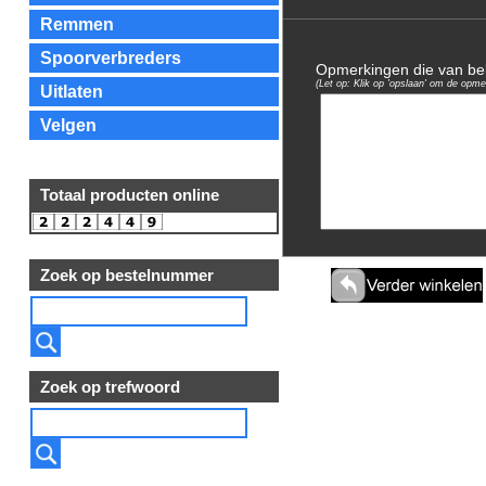
Remmen
Spoorverbreders
Opmerkingen die van bela
(Let op: Klik op 'opslaan' om de opme
Uitlaten
Velgen
Totaal producten online
Zoek op bestelnummer
Zoek op trefwoord