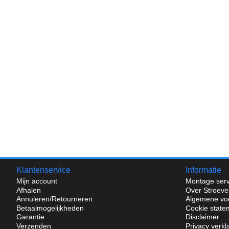
Klantenservice
Informatie
Mijn account
Montage serv
Afhalen
Over Stroeve
Annuleren/Retourneren
Algemene vo
Betaalmogelijkheden
Cookie state
Garantie
Disclaimer
Verzenden
Privacy verkl