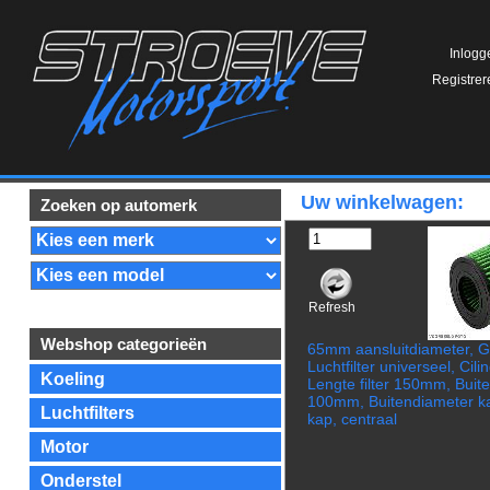
Inlogg
Registrer
Uw winkelwagen:
Zoeken op automerk
Refresh
Webshop categorieën
65mm aansluitdiameter, 
Luchtfilter universeel, Cil
Koeling
Lengte filter 150mm, Buit
100mm, Buitendiameter 
Luchtfilters
kap, centraal
Motor
Onderstel