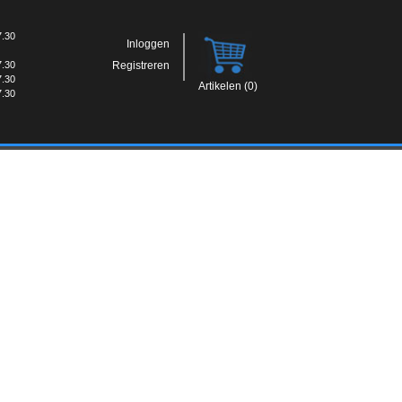
7.30
Inloggen
7.30
Registreren
7.30
Artikelen (0)
7.30