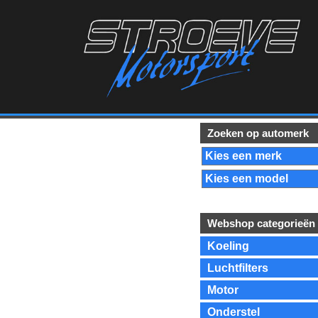
Zoeken op automerk
Webshop categorieën
Koeling
Luchtfilters
Motor
Onderstel