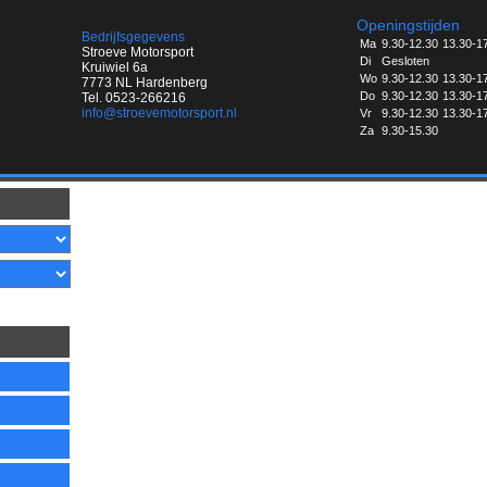
Openingstijden
Bedrijfsgegevens
Ma
9.30-12.30
13.30-1
Stroeve Motorsport
Di
Gesloten
Kruiwiel 6a
Wo
9.30-12.30
13.30-1
7773 NL Hardenberg
Do
9.30-12.30
13.30-1
Tel. 0523-266216
info@stroevemotorsport.nl
Vr
9.30-12.30
13.30-1
Za
9.30-15.30