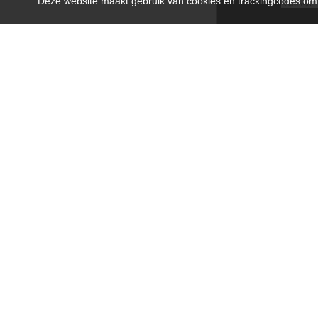
Deze website maakt gebruik van cookies en trackingcodes om i
Opmerkingen die van
(Let op: Klik op 'opslaan' om
Klanten
Mijn acc
Afhalen
Annuler
Betaalmo
Garantie
Verzend