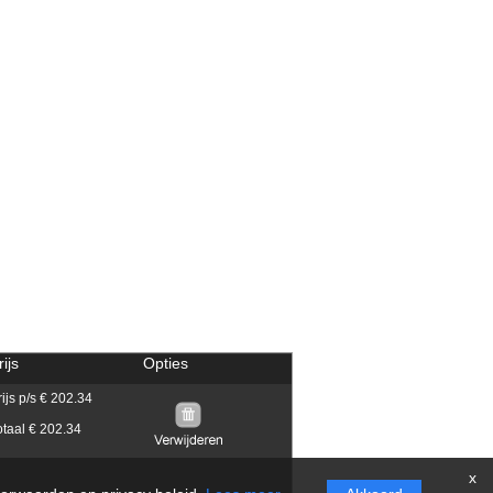
rijs
Opties
rijs p/s € 202.34
otaal € 202.34
x