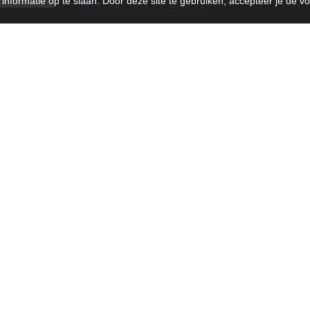
nformatie op te slaan. Door deze site te gebruiken, accepteer je de v
Max vooraslast tot -1215 Kg
To
 belang zijn voor u bestelling:
 de opmerking op te slaan!)
service
Informatie
ount
Montage service
Over Stroeve Motorsport
en/Retourneren
Algemene voorwaarden
gelijkheden
Cookie statement
Disclaimer
en
Privacy verklaring