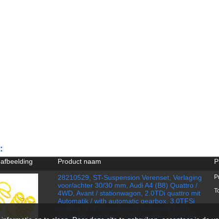
:
 afbeelding
Product naam
P
28210529, ST-Suspension Verenset, Verlaging
P
voor/achter 30/30 mm, Audi A4 (B8) Quattro /
T
4WD, Avant / stationwagon, 2.0TDi quattro mit
Automatik / with automatic gearbox, 3.0TFSi
quattro, 3.2FSi quattro mit Automatik / with
automatic gearbox, 3.0TDi quattro, 04/2008-,