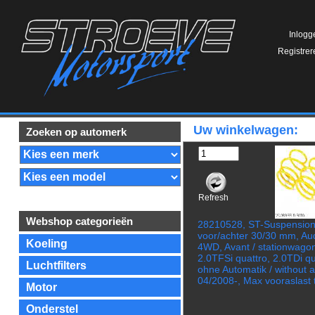
Inlogg
Registrer
Uw winkelwagen:
Zoeken op automerk
Refresh
Webshop categorieën
28210528, ST-Suspension 
voor/achter 30/30 mm, Aud
Koeling
4WD, Avant / stationwagon
2.0TFSi quattro, 2.0TDi qu
Luchtfilters
ohne Automatik / without 
04/2008-, Max vooraslast 
Motor
Onderstel