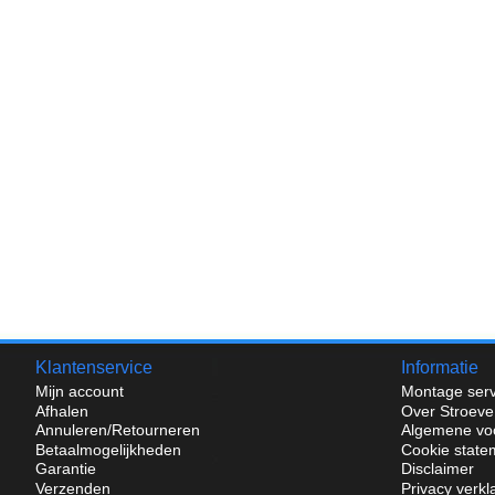
Klantenservice
Informatie
Mijn account
Montage serv
Afhalen
Over Stroeve
Annuleren/Retourneren
Algemene vo
Betaalmogelijkheden
Cookie state
Garantie
Disclaimer
Verzenden
Privacy verkl