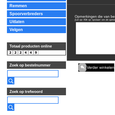
Remmen
Spoorverbreders
Opmerkingen die van bela
(Let op: Klik op 'opslaan' om de opme
Uitlaten
Velgen
Totaal producten online
Zoek op bestelnummer
Zoek op trefwoord