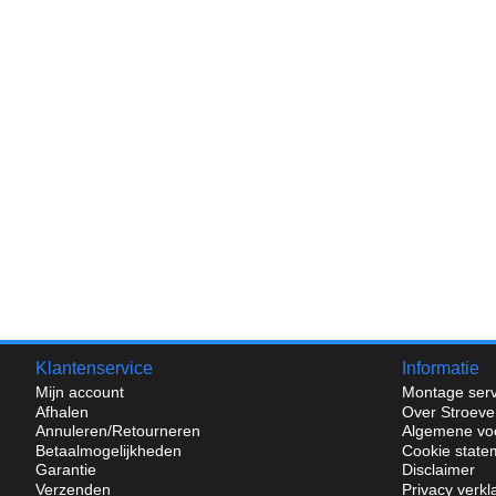
Klantenservice
Informatie
Mijn account
Montage serv
Afhalen
Over Stroeve
Annuleren/Retourneren
Algemene vo
Betaalmogelijkheden
Cookie state
Garantie
Disclaimer
Verzenden
Privacy verkl