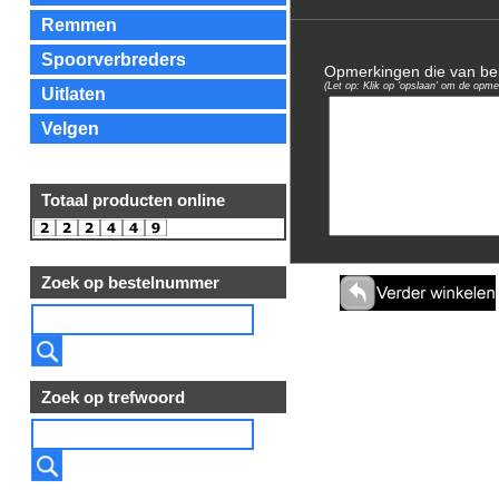
Remmen
Spoorverbreders
Opmerkingen die van bela
(Let op: Klik op 'opslaan' om de opme
Uitlaten
Velgen
Totaal producten online
Zoek op bestelnummer
Zoek op trefwoord