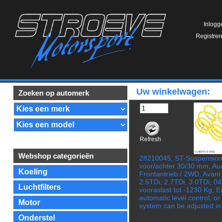
Inlogg
Registrer
Uw winkelwagen:
Zoeken op automerk
Refresh
Webshop categorieën
28210045, ST-Suspension 
voor/achter 30/30 mm, Au
Koeling
Frontantrieb / 2WD, Avant
2.5TDi, 2.7TDi, 3.0TDi, 
Luchtfilters
vooraslast tot -1230 Kg, E
automatic level control, or
Motor
system can be adjusted in
Onderstel