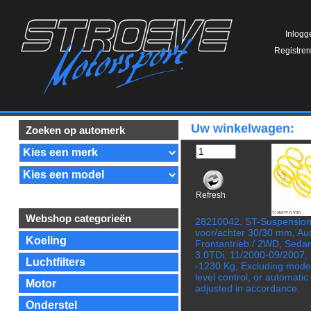
Inlogg
Registrer
Uw winkelwagen:
Zoeken op automerk
Refresh
Webshop categorieën
28210042, ST-Suspension 
voor/achter 30/30 mm, Au
Koeling
Frontantrieb / 2WD, Sedan
3.0TDi, 11/2000-09/2007, 
Luchtfilters
-1230 Kg, Excluding model
level control, or automati
Motor
adjusted in accordance.
Onderstel