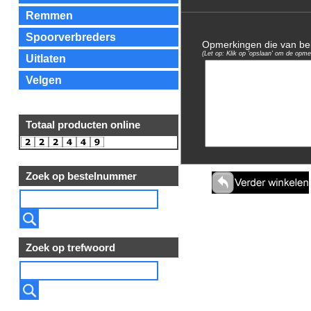
Remmen
Spoorverbreders
Opmerkingen die van bela
(Let op: Klik op 'opslaan' om de opme
Uitlaten
Velgen
Totaal producten online
Zoek op bestelnummer
Zoek op trefwoord