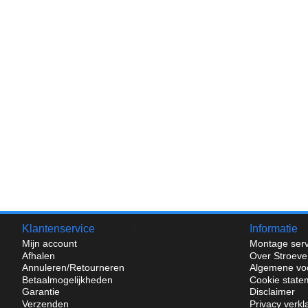
Klantenservice
Informatie
Mijn account
Montage serv
Afhalen
Over Stroeve
Annuleren/Retourneren
Algemene vo
Betaalmogelijkheden
Cookie state
Garantie
Disclaimer
Verzenden
Privacy verkl