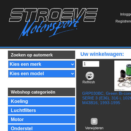
Inlogg
Registrer
Uw winkelwagen:
Zoeken op automerk
Refresh
Webshop categorieën
GRP030BC, Green Bi-cone
SERIE 3 (E36), 316 i, 10
Koeling
M43B16, 1993-1995
Luchtfilters
Motor
Onderstel