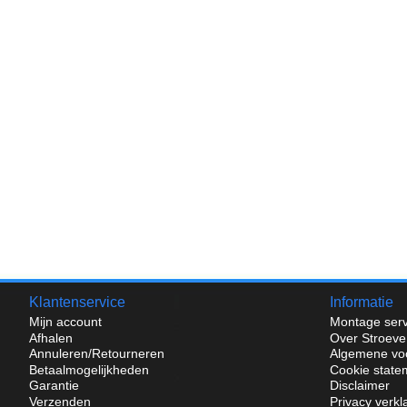
Klantenservice
Informatie
Mijn account
Montage serv
Afhalen
Over Stroeve
Annuleren/Retourneren
Algemene vo
Betaalmogelijkheden
Cookie state
Garantie
Disclaimer
Verzenden
Privacy verkl