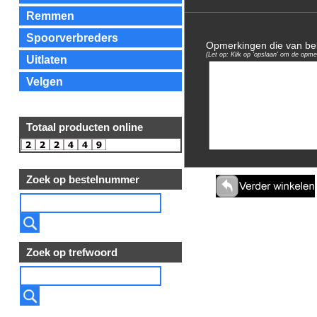
Remmen
Spoorverbreders
Opmerkingen die van bela
(Let op: Klik op 'opslaan' om de opme
Uitlaten
Velgen
Totaal producten online
Zoek op bestelnummer
Zoek op trefwoord