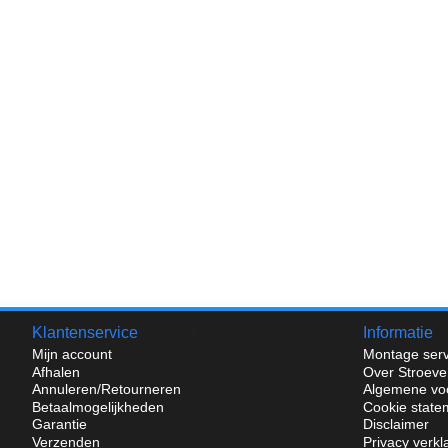
Klantenservice
Informatie
Mijn account
Montage serv
Afhalen
Over Stroeve
Annuleren/Retourneren
Algemene vo
Betaalmogelijkheden
Cookie state
Garantie
Disclaimer
Verzenden
Privacy verkl