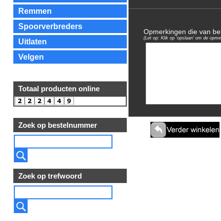
Remmen
Spoorverbreders
Opmerkingen die van bela
(Let op: Klik op 'opslaan' om de opme
Uitlaten
Velgen
Totaal producten online
Zoek op bestelnummer
Zoek op trefwoord