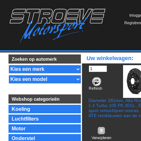
Inlogg
Registrer
Uw winkelwagen:
Zoeken op automerk
Refresh
Webshop categorieën
Diameter 281mm, Alfa Rom
1.4 Turbo 105 PK 2011-, 
Koeling
sport remschijven vooras,
ATE remklauwen aan de v
Luchtfilters
Motor
Onderstel