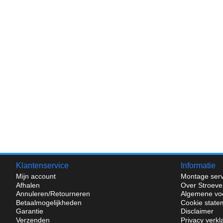
Klantenservice
Informatie
Mijn account
Montage serv
Afhalen
Over Stroeve
Annuleren/Retourneren
Algemene vo
Betaalmogelijkheden
Cookie state
Garantie
Disclaimer
Verzenden
Privacy verkl