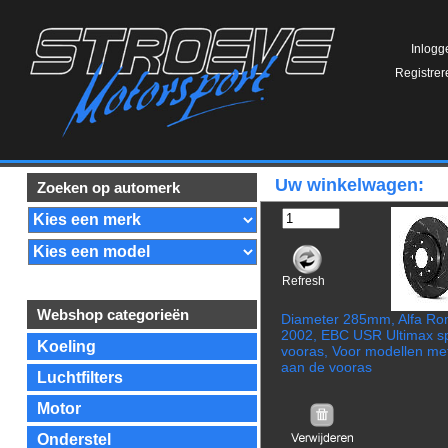
Inlogg
Registrer
Uw winkelwagen:
Zoeken op automerk
Refresh
Webshop categorieën
Diameter 285mm, Alfa Ro
2002, EBC USR Ultimax sp
Koeling
vooras, Voor modellen m
aan de vooras
Luchtfilters
Motor
Onderstel