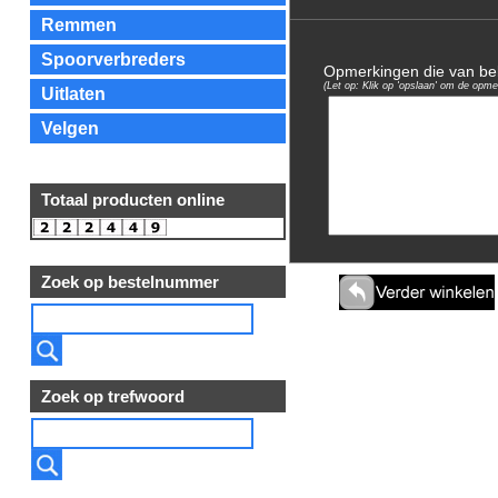
Remmen
Spoorverbreders
Opmerkingen die van bela
(Let op: Klik op 'opslaan' om de opme
Uitlaten
Velgen
Totaal producten online
Zoek op bestelnummer
Zoek op trefwoord