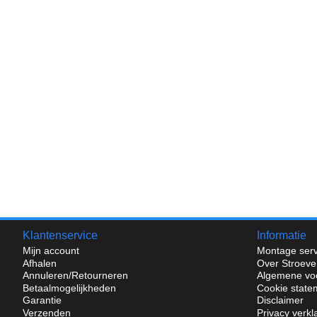
Klantenservice
Informatie
Mijn account
Montage serv
Afhalen
Over Stroeve
Annuleren/Retourneren
Algemene vo
Betaalmogelijkheden
Cookie state
Garantie
Disclaimer
Verzenden
Privacy verkl