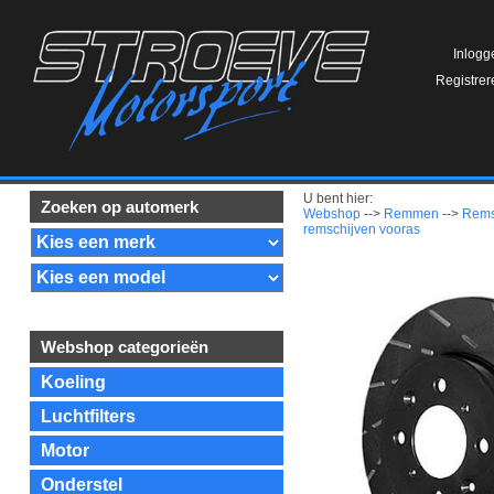
Inlogg
Registrer
U bent hier:
Zoeken op automerk
Webshop
-->
Remmen
-->
Rems
remschijven vooras
Webshop categorieën
Koeling
Luchtfilters
Motor
Onderstel