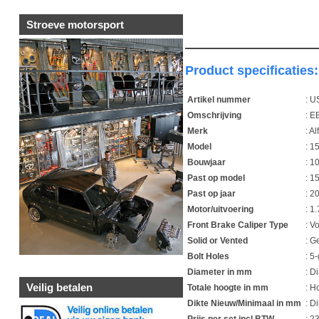
Stroeve motorsport
Product specificaties:
Artikel nummer
: 
Omschrijving
: E
Merk
: A
Model
: 1
Bouwjaar
: 1
Past op model
: 1
Past op jaar
: 2
Motor/uitvoering
: 1
Front Brake Caliper Type
: V
Solid or Vented
: G
Bolt Holes
: 5
Diameter in mm
: D
Veilig betalen
Totale hoogte in mm
: 
Dikte Nieuw/Minimaal in mm
: D
Prijs per set incl BTW
: 2