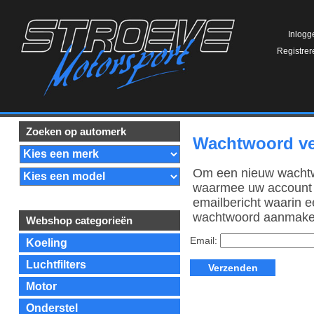
Inlogg
Registrer
Zoeken op automerk
Wachtwoord ve
Om een nieuw wachtwo
waarmee uw account ge
emailbericht waarin e
wachtwoord aanmake
Webshop categorieën
Email:
Koeling
Luchtfilters
Motor
Onderstel