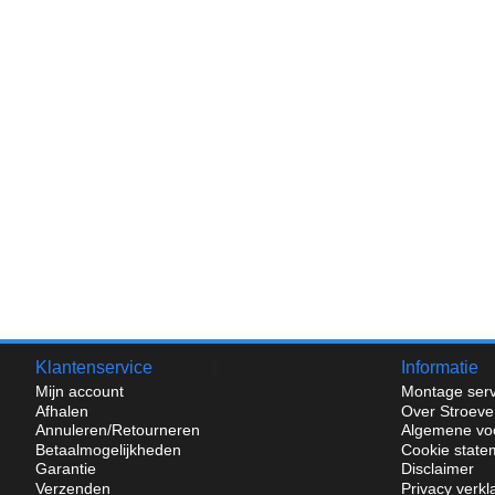
Klantenservice
Informatie
Mijn account
Montage serv
Afhalen
Over Stroeve
Annuleren/Retourneren
Algemene vo
Betaalmogelijkheden
Cookie state
Garantie
Disclaimer
Verzenden
Privacy verkl