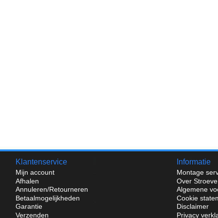
Klantenservice
Informatie
Mijn account
Montage serv
Afhalen
Over Stroeve
Annuleren/Retourneren
Algemene vo
Betaalmogelijkheden
Cookie state
Garantie
Disclaimer
Verzenden
Privacy verkl