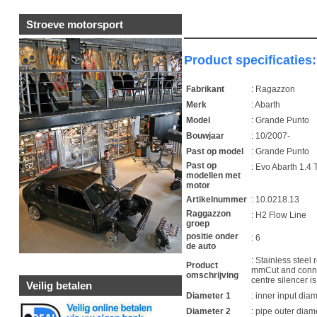
Stroeve motorsport
Product specificaties:
Fabrikant
: Ragazzon
Merk
: Abarth
Model
: Grande Punto
Bouwjaar
: 10/2007-
Past op model
: Grande Punto
Past op
: Evo Abarth 1.4
modellen met
motor
Artikelnummer
: 10.0218.13
Raggazzon
: H2 Flow Line
groep
positie onder
: 6
de auto
: Stainless steel 
Product
mmCut and connect
omschrijving
centre silencer i
Veilig betalen
Diameter 1
: inner input di
Diameter 2
: pipe outer dia