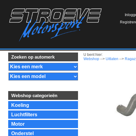
Inlogg
Registrer
U bent hier:
Zoeken op automerk
Webshop
-->
Uitlaten
-->
Ragazz
Webshop categorieën
Koeling
Luchtfilters
Motor
Onderstel