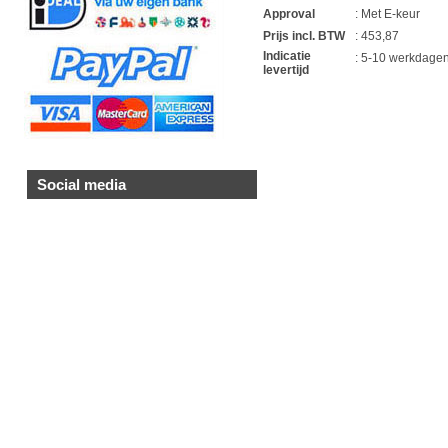
Approval
: Met E-keur
Prijs incl. BTW
: 453,87
Indicatie
: 5-10 werkdage
levertijd
1
Social media