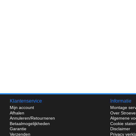
Klantenservice
Informatie
Mijn account
Montage serv
Afhalen
Over Stroeve
Annuleren/Retourneren
Algemene vo
Betaalmogelijkheden
Cookie state
Garantie
Disclaimer
Verzenden
Privacy verkl