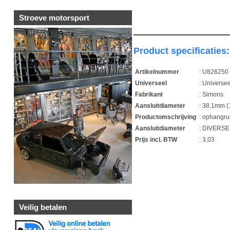
Stroeve motorsport
Product specificaties:
Artikelnummer
: U826250
Universeel
: Universee
Fabrikant
: Simons
Aansluitdiameter
: 38,1mm (
Productomschrijving
: ophangru
Aansluitdiameter
: DIVERS
Prijs incl. BTW
: 3,03
1
Veilig betalen