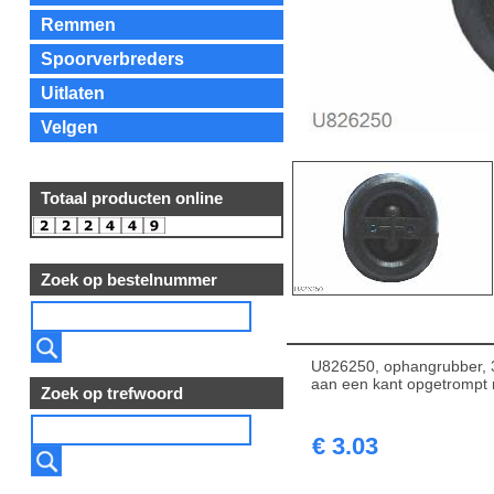
Remmen
Spoorverbreders
Uitlaten
Velgen
Totaal producten online
Zoek op bestelnummer
U826250, ophangrubber, 3
aan een kant opgetrompt 
Zoek op trefwoord
€ 3.03