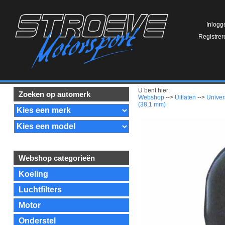
Inlogg
Registrer
U bent hier:
Zoeken op automerk
Webshop
-->
Uitlaten
-->
Univer
(38,1 mm)
Webshop categorieën
Koeling
Luchtfilters
Motor
Onderstel