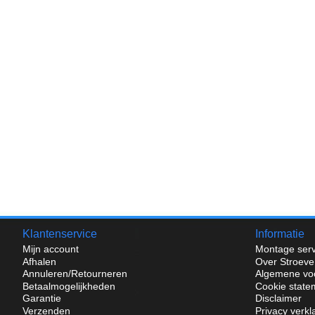
Klantenservice
Informatie
Mijn account
Montage serv
Afhalen
Over Stroeve
Annuleren/Retourneren
Algemene vo
Betaalmogelijkheden
Cookie state
Garantie
Disclaimer
Verzenden
Privacy verkl