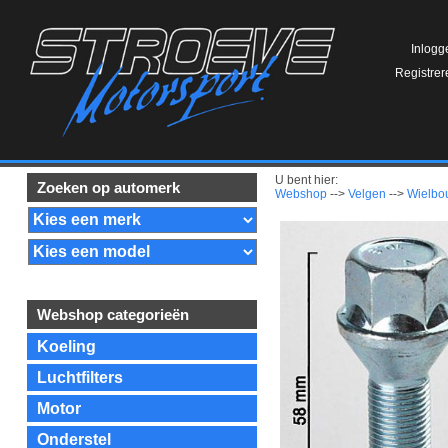
Inlogg
Registrer
U bent hier:
Zoeken op automerk
Webshop
-->
Velgen
-->
Wielbo
Webshop categorieën
Koeling
Luchtfilters
Motor
Onderstel