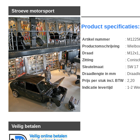
Stroeve motorsport
Product specificaties:
Artikel nummer
: M122
Productomschrijving
: Wielbo
Draad
: M12x1
Zitting
: Conisc
Sleutelmaat
: SW 17
Draadlengte in mm
: Draad
Prijs per stuk incl. BTW
: 2,20
Indicatie levertijd
: 1-2 W
Veilig betalen