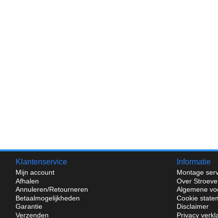
Klantenservice
Informatie
Mijn account
Montage serv
Afhalen
Over Stroeve
Annuleren/Retourneren
Algemene vo
Betaalmogelijkheden
Cookie state
Garantie
Disclaimer
Verzenden
Privacy verkl