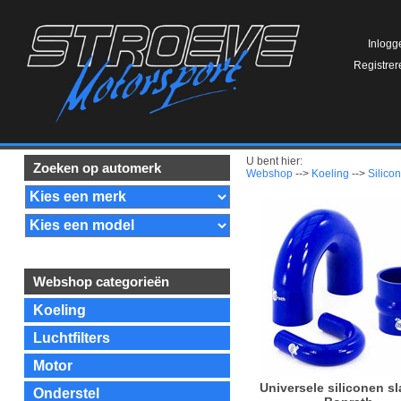
Inlogg
Registrer
U bent hier:
Zoeken op automerk
Webshop
-->
Koeling
-->
Silico
Webshop categorieën
Koeling
Luchtfilters
Motor
Universele siliconen s
Onderstel