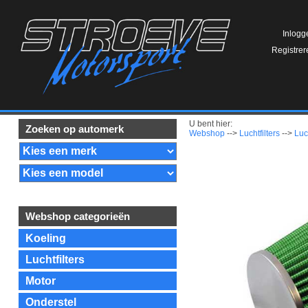
Inlogg
Registrer
U bent hier:
Zoeken op automerk
Webshop
-->
Luchtfilters
-->
Luc
Webshop categorieën
Koeling
Luchtfilters
Motor
Onderstel