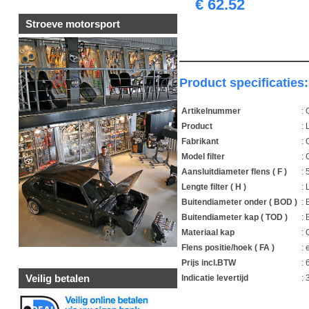
€ 62.52
Stroeve motorsport
Product specificaties:
Artikelnummer
:
Product
: 
Fabrikant
:
Model filter
:
Aansluitdiameter flens ( F )
:
Lengte filter ( H )
: 
Buitendiameter onder ( BOD )
:
Buitendiameter kap ( TOD )
:
Materiaal kap
:
Flens positie/hoek ( FA )
: 
Prijs incl.BTW
: 
Veilig betalen
Indicatie levertijd
:
1