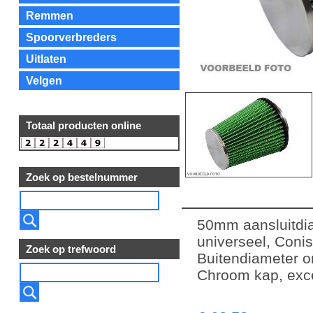
Remmen
Spoorverbreders
Uitlaten
Velgen
Totaal producten online
Zoek op bestelnummer
50mm aansluitdia
universeel, Conis
Zoek op trefwoord
Buitendiameter 
Chroom kap, exc