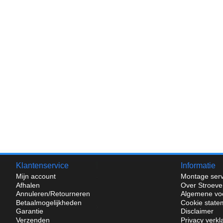
Klantenservice
Informatie
Mijn account
Montage serv
Afhalen
Over Stroeve
Annuleren/Retourneren
Algemene vo
Betaalmogelijkheden
Cookie state
Garantie
Disclaimer
Verzenden
Privacy verkl