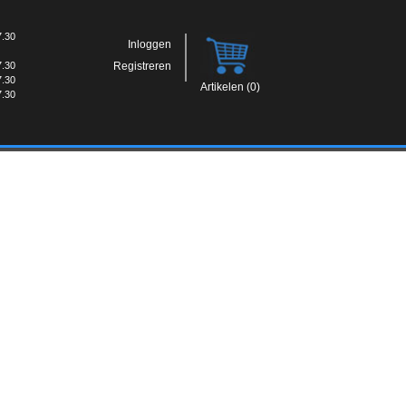
7.30
Inloggen
7.30
Registreren
7.30
Artikelen (0)
7.30