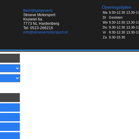
Openingstijden
Bedrijfsgegevens
Ma
9.30-12.30
13.30-1
Stroeve Motorsport
Di
Gesloten
Kruiwiel 6a
Wo
9.30-12.30
13.30-1
7773 NL Hardenberg
Do
9.30-12.30
13.30-1
Tel. 0523-266216
info@stroevemotorsport.nl
Vr
9.30-12.30
13.30-1
Za
9.30-15.30