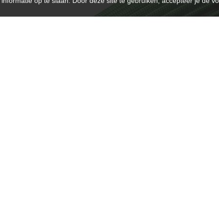
nformatie op te slaan. Door deze site te gebruiken, accepteer je de v