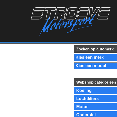
Zoeken op automerk
Webshop categorieën
Koeling
Luchtfilters
Motor
Onderstel