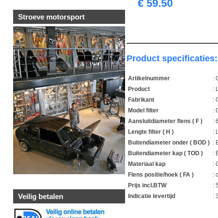
€ 59.50
Stroeve motorsport
Product specificaties:
Artikelnummer
:
Product
: 
Fabrikant
:
Model filter
:
Aansluitdiameter flens ( F )
:
Lengte filter ( H )
: 
Buitendiameter onder ( BOD )
:
Buitendiameter kap ( TOD )
:
Materiaal kap
:
Flens positie/hoek ( FA )
: 
Prijs incl.BTW
: 
Veilig betalen
Indicatie levertijd
:
1