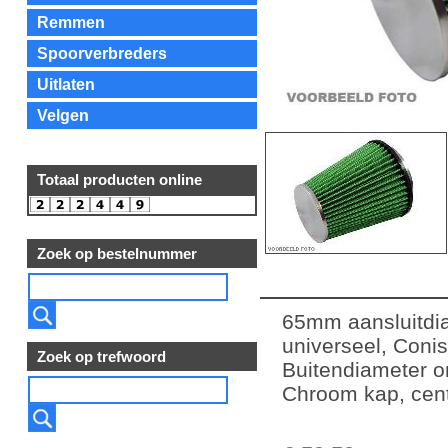
Remmen
Spoorverbreders
Uitlaten
Velgen
Totaal producten online
Zoek op bestelnummer
65mm aansluitdia
universeel, Conis
Zoek op trefwoord
Buitendiameter 
Chroom kap, cent