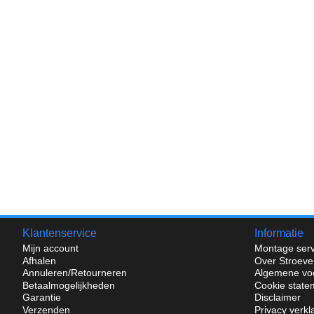
Klantenservice
Informatie
Mijn account
Montage serv
Afhalen
Over Stroeve
Annuleren/Retourneren
Algemene vo
Betaalmogelijkheden
Cookie state
Garantie
Disclaimer
Verzenden
Privacy verkl