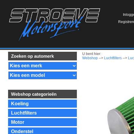
Inlogg
Registrer
U bent hier:
Zoeken op automerk
Webshop
-->
Luchtfilters
-->
Luc
Webshop categorieën
Koeling
Luchtfilters
Motor
Onderstel