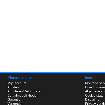
Klantenservice
Informatie
Mijn account
Montage serv
Afhalen
Over Stroeve
Annuleren/Retourneren
Algemene vo
Betaalmogelijkheden
Cookie state
Garantie
Disclaimer
Verzenden
Privacy verkl