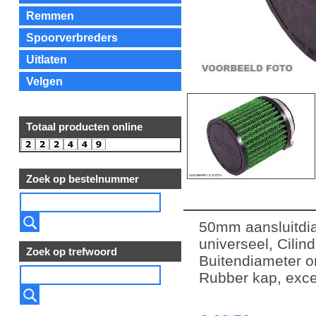
Remmen
Spoorverbreders
Uitlaten
Velgen
Totaal producten online
Zoek op bestelnummer
50mm aansluitdia
universeel, Cilin
Zoek op trefwoord
Buitendiameter 
Rubber kap, exce