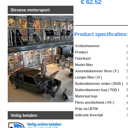
€ 62.52
Stroeve motorsport
Product specificaties:
Artikelnummer
:
Product
: 
Fabrikant
:
Model filter
: 
Aansluitdiameter flens ( F )
:
Lengte filter ( H )
: 
Buitendiameter onder ( BOD )
:
Buitendiameter kap ( TOD )
:
Materiaal kap
:
Flens positie/hoek ( FA )
: 
Prijs incl.BTW
: 
Veilig betalen
Indicatie levertijd
:
1