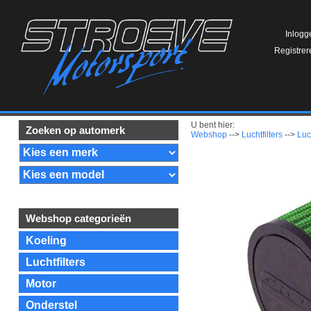
Inlogg
Registrer
U bent hier:
Zoeken op automerk
Webshop
-->
Luchtfilters
-->
Luc
Webshop categorieën
Koeling
Luchtfilters
Motor
Onderstel