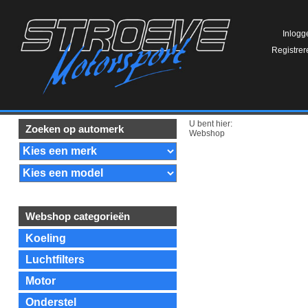
Inlogg
Registrer
U bent hier:
Zoeken op automerk
Webshop
Webshop categorieën
Koeling
Luchtfilters
Motor
Onderstel