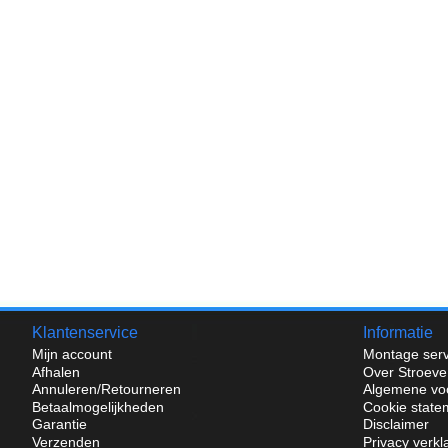
Klantenservice
Informatie
Mijn account
Montage serv
Afhalen
Over Stroeve
Annuleren/Retourneren
Algemene vo
Betaalmogelijkheden
Cookie state
Garantie
Disclaimer
Verzenden
Privacy verkl