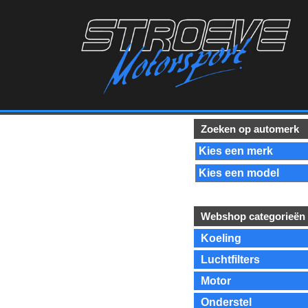
Zoeken op automerk
Webshop categorieën
Koeling
Luchtfilters
Motor
Onderstel