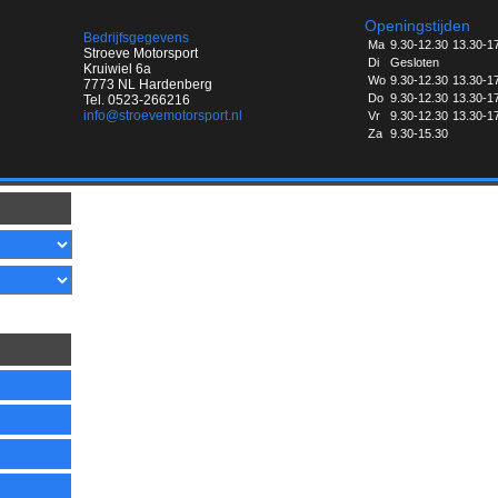
Openingstijden
Bedrijfsgegevens
Ma
9.30-12.30
13.30-1
Stroeve Motorsport
Di
Gesloten
Kruiwiel 6a
Wo
9.30-12.30
13.30-1
7773 NL Hardenberg
Do
9.30-12.30
13.30-1
Tel. 0523-266216
info@stroevemotorsport.nl
Vr
9.30-12.30
13.30-1
Za
9.30-15.30