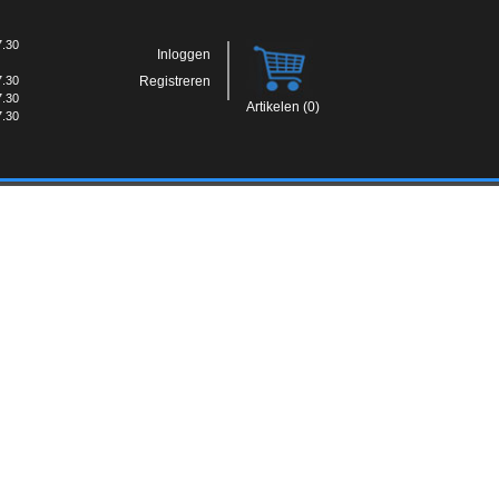
7.30
Inloggen
7.30
Registreren
7.30
Artikelen (0)
7.30