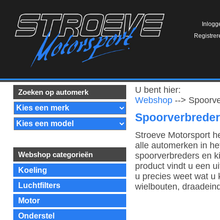
Inlogg
Registrer
U bent hier:
Zoeken op automerk
Webshop
--> Spoorve
Spoorverbrede
Stroeve Motorsport h
alle automerken in he
Webshop categorieën
spoorverbreders en ki
product vindt u een u
Koeling
u precies weet wat u 
Luchtfilters
wielbouten, draadein
Motor
Onderstel