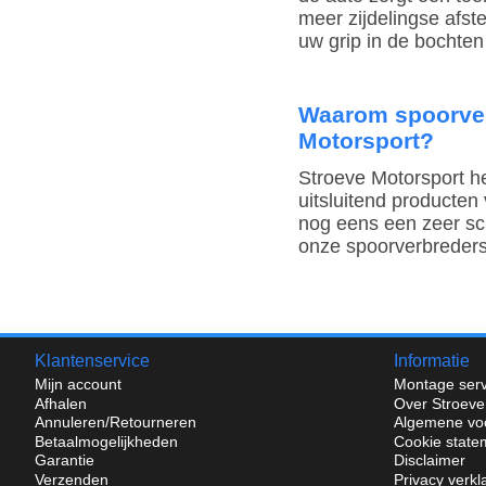
meer zijdelingse afste
uw grip in de bochte
Waarom spoorver
Motorsport?
Stroeve Motorsport he
uitsluitend producten
nog eens een zeer sch
onze spoorverbreders
Klantenservice
Informatie
Mijn account
Montage serv
Afhalen
Over Stroeve
Annuleren/Retourneren
Algemene vo
Betaalmogelijkheden
Cookie state
Garantie
Disclaimer
Verzenden
Privacy verkl