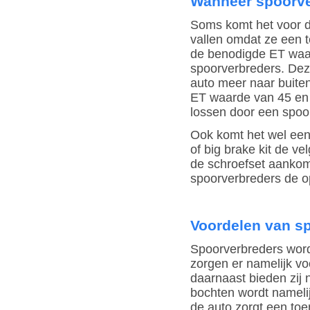
Wanneer spoorve
Soms komt het voor d
vallen omdat ze een t
de benodigde ET waar
spoorverbreders. Dez
auto meer naar buite
ET waarde van 45 en v
lossen door een spo
Ook komt het wel een
of big brake kit de v
de schroefset aankomt.
spoorverbreders de o
Voordelen van s
Spoorverbreders wor
zorgen er namelijk vo
daarnaast bieden zij
bochten wordt namelij
de auto zorgt een to