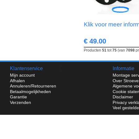
Klik voor meer infor
€ 49.00
Producten
51
tot
75
(van
7098
pr
Klantenservice
Informatie
Mijn account
Montage serv
Afhalen
Over Stroeve
Annuleren/Retourneren
Algemene vo
Betaalmogelijkheden
Cookie state
Garantie
Disclaimer
Verzenden
Privacy verkl
Veel gesteld