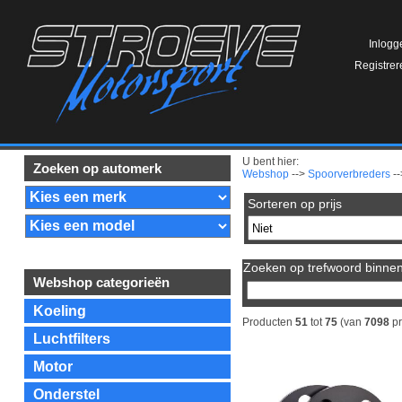
Inlogg
Registrer
U bent hier:
Zoeken op automerk
Webshop
-->
Spoorverbreders
--
Sorteren op prijs
Zoeken op trefwoord binnen 
Webshop categorieën
Koeling
Producten
51
tot
75
(van
7098
pr
Luchtfilters
Motor
Onderstel