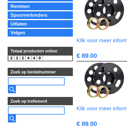
Remmen
Spoorverbreders
Uitlaten
Velgen
Klik voor meer infor
Totaal producten online
€ 89.00
Zoek op bestelnummer
Zoek op trefwoord
Klik voor meer infor
€ 89.00