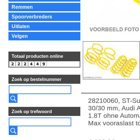
Remmen
Spoorverbreders
Uitlaten
Velgen
Totaal producten online
Zoek op bestelnummer
28210060, ST-Sus
30/30 mm, Audi A4
Zoek op trefwoord
1.8T ohne Automa
Max vooraslast to