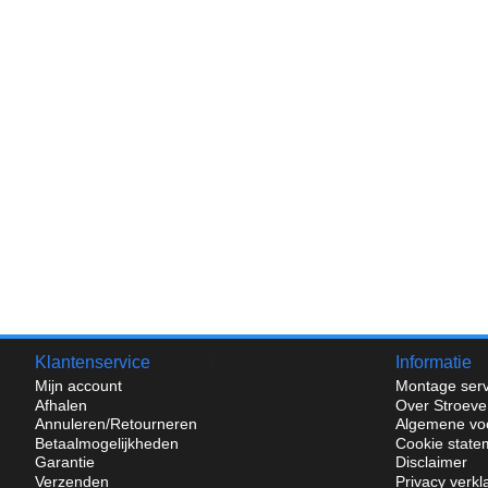
Klantenservice
Informatie
Mijn account
Montage serv
Afhalen
Over Stroeve
Annuleren/Retourneren
Algemene vo
Betaalmogelijkheden
Cookie state
Garantie
Disclaimer
Verzenden
Privacy verkl