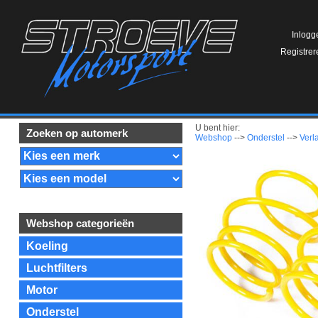
Inlogg
Registrer
U bent hier:
Zoeken op automerk
Webshop
-->
Onderstel
-->
Verl
Webshop categorieën
Koeling
Luchtfilters
Motor
Onderstel