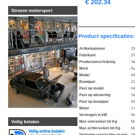
€ 202.34
Stroeve motorsport
Product specificaties:
Artikelnummer
: 2
Fabrikant
: S
Productomschrijving
: V
Merk
: A
Model
: A
Bouwjaar
: 1
Past op model
: A
Past op uitvoering
: S
Past op bouwjaar
: 0
Motor
: 1
Vermogen in kW
: 
Veilig betalen
Max vooraslast tot Kg
: M
Max achteraslast tot Kg
: M
Verlaging voor/achter in mm
: V