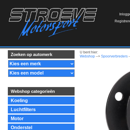
Inlogg
Registrer
U bent hier:
Zoeken op automerk
Webshop
-->
Spoorverbreders
-
Webshop categorieën
Koeling
Luchtfilters
Motor
Onderstel