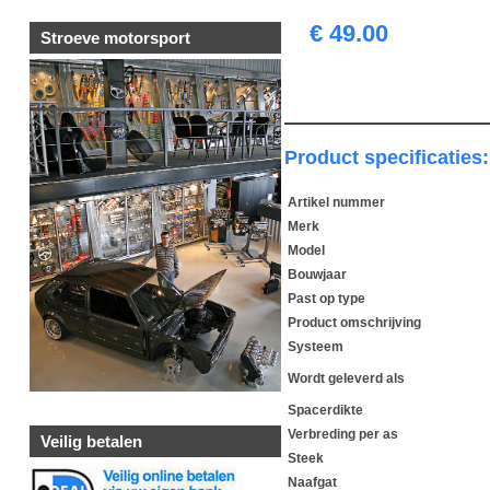
€ 49.00
Stroeve motorsport
Product specificaties:
Artikel nummer
Merk
Model
Bouwjaar
Past op type
Product omschrijving
Systeem
Wordt geleverd als
Spacerdikte
Verbreding per as
Veilig betalen
Steek
Naafgat