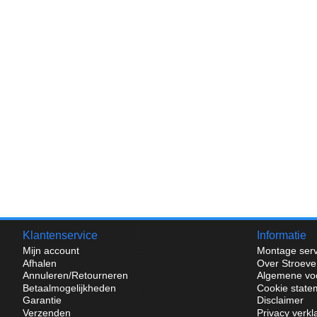
Klantenservice
Informatie
Mijn account
Montage serv
Afhalen
Over Stroeve
Annuleren/Retourneren
Algemene vo
Betaalmogelijkheden
Cookie state
Garantie
Disclaimer
Verzenden
Privacy verkl