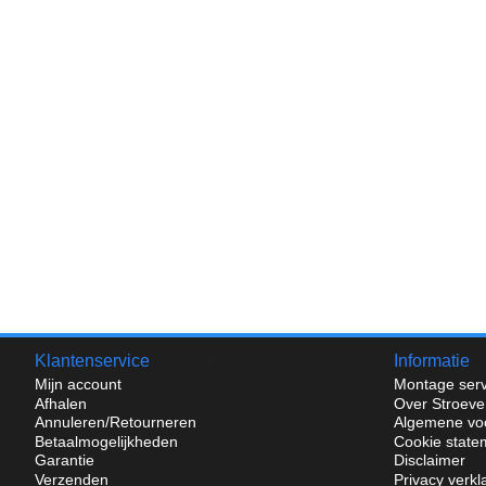
Klantenservice
Informatie
Mijn account
Montage serv
Afhalen
Over Stroeve
Annuleren/Retourneren
Algemene vo
Betaalmogelijkheden
Cookie state
Garantie
Disclaimer
Verzenden
Privacy verkl