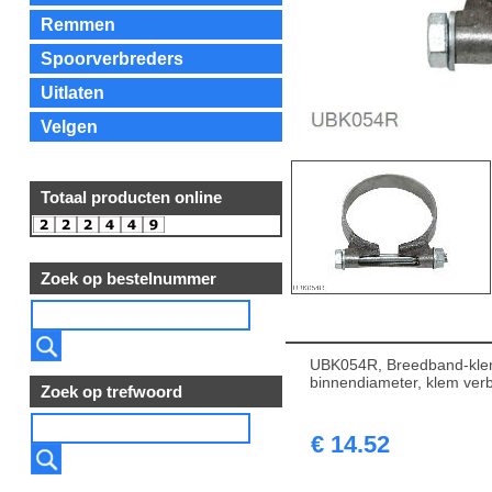
Remmen
Spoorverbreders
Uitlaten
Velgen
Totaal producten online
Zoek op bestelnummer
UBK054R, Breedband-klem
binnendiameter, klem verb
Zoek op trefwoord
€ 14.52