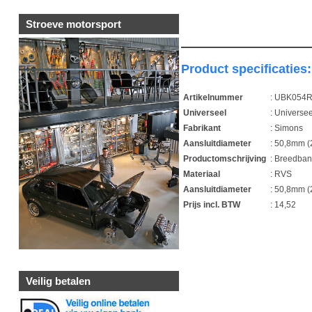
Stroeve motorsport
Product specificaties:
Artikelnummer
: UBK054
Universeel
: Universee
Fabrikant
: Simons
Aansluitdiameter
: 50,8mm (
Productomschrijving
: Breedba
Materiaal
: RVS
Aansluitdiameter
: 50,8mm (
Prijs incl. BTW
: 14,52
1
Veilig betalen