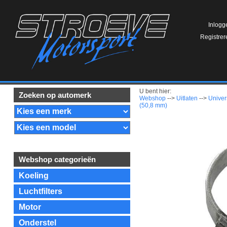
Inlogg
Registrer
U bent hier:
Zoeken op automerk
Webshop
-->
Uitlaten
-->
Univer
(50,8 mm)
Webshop categorieën
Koeling
Luchtfilters
Motor
Onderstel