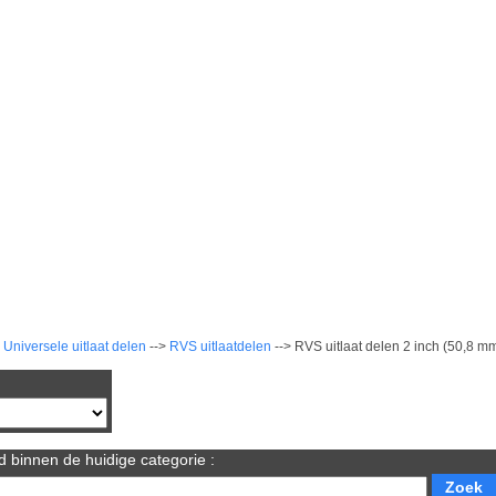
>
Universele uitlaat delen
-->
RVS uitlaatdelen
--> RVS uitlaat delen 2 inch (50,8 m
 binnen de huidige categorie :