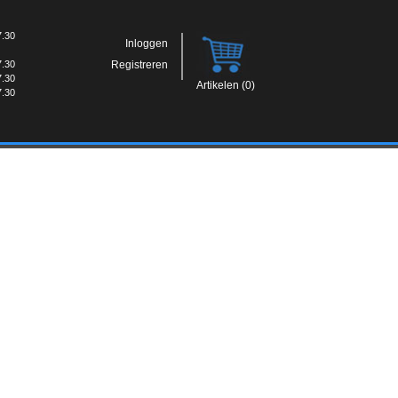
7.30
Inloggen
7.30
Registreren
7.30
Artikelen (0)
7.30