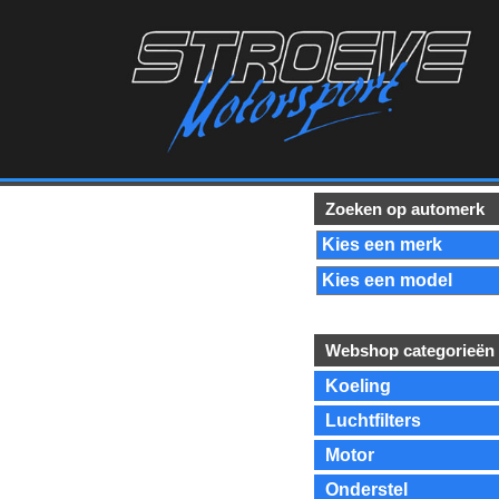
Zoeken op automerk
Webshop categorieën
Koeling
Luchtfilters
Motor
Onderstel