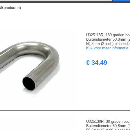
39
producten)
U025118R, 180 graden bo
Buitendiameter 50,8mm (2
50,8mm (2 inch) binnendia
Klik voor meer informatie
€ 34.49
U025130R, 30 graden boc
Buitendiameter 50,8mm (2