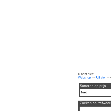
U bent hier:
Webshop
-->
Uitlaten
--
Sorteren op prijs
Zoeken op trefwoord