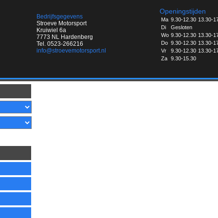
Openingstijden
Bedrijfsgegevens
Ma
9.30-12.30
13.30-1
Stroeve Motorsport
Di
Gesloten
Kruiwiel 6a
Wo
9.30-12.30
13.30-1
7773 NL Hardenberg
Do
9.30-12.30
13.30-1
Tel. 0523-266216
info@stroevemotorsport.nl
Vr
9.30-12.30
13.30-1
Za
9.30-15.30