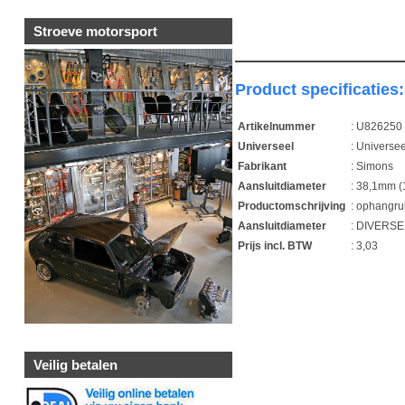
Stroeve motorsport
Product specificaties:
Artikelnummer
: U826250
Universeel
: Universee
Fabrikant
: Simons
Aansluitdiameter
: 38,1mm (
Productomschrijving
: ophangru
Aansluitdiameter
: DIVERS
Prijs incl. BTW
: 3,03
1
Veilig betalen