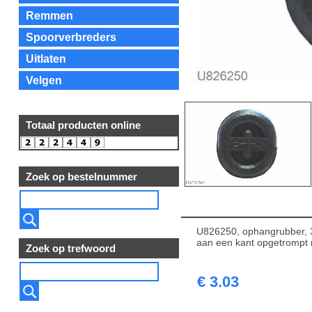
Remmen
Spoorverbreders
Uitlaten
Velgen
Totaal producten online
Zoek op bestelnummer
U826250, ophangrubber, 3
aan een kant opgetrompt 
Zoek op trefwoord
€ 3.03