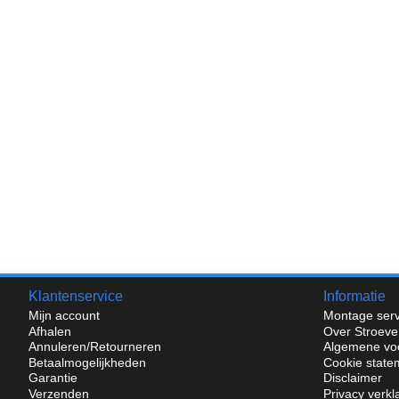
Klantenservice
Informatie
Mijn account
Montage serv
Afhalen
Over Stroeve
Annuleren/Retourneren
Algemene vo
Betaalmogelijkheden
Cookie state
Garantie
Disclaimer
Verzenden
Privacy verkl