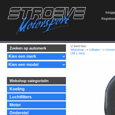
Inlogg
Registrer
U bent hier:
Zoeken op automerk
Webshop
-->
Uitlaten
-->
Univer
(38,1 mm)
Webshop categorieën
Koeling
Luchtfilters
Motor
Onderstel