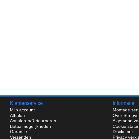
Klantenservice
Informatie
Mijn account
Montage serv
Afhalen
Over Stroeve
Annuleren/Retourneren
Algemene vo
Betaalmogelijkheden
Cookie state
Garantie
Disclaimer
Verzenden
Privacy verkl