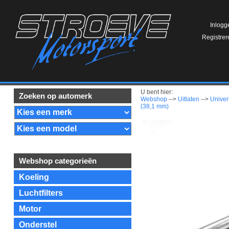
Inlogg
Registrer
U bent hier:
Zoeken op automerk
Webshop
-->
Uitlaten
-->
Univer
(38,1 mm)
Webshop categorieën
Koeling
Luchtfilters
Motor
Onderstel