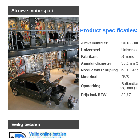
Stroeve motorsport
Product specificaties:
Artikelnummer
: U013800
Universeel
: Universee
Fabrikant
: Simons
Aansluitdiameter
: 38,1mm (
Productomschrijving
: buis, Le
Materiaal
: RVS
: Buitendi
Opmerking
38,1mm (1,
Prijs incl. BTW
: 32,67
1
Veilig betalen