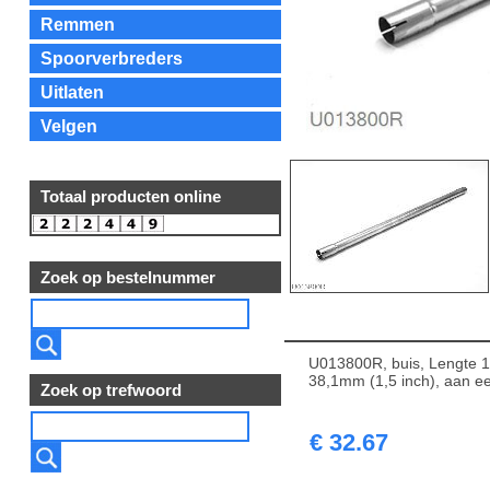
Remmen
Spoorverbreders
Uitlaten
Velgen
Totaal producten online
Zoek op bestelnummer
U013800R, buis, Lengte 
38,1mm (1,5 inch), aan e
Zoek op trefwoord
€ 32.67