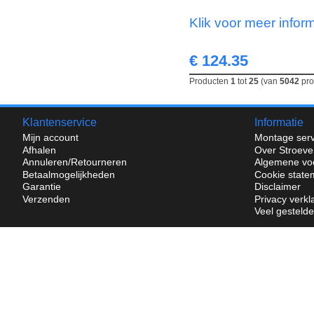
Klik voor meer infor
€ 124.35
Producten
1
tot
25
(van
5042
pro
Klantenservice
Informatie
Mijn account
Montage serv
Afhalen
Over Stroeve
Annuleren/Retourneren
Algemene vo
Betaalmogelijkheden
Cookie state
Garantie
Disclaimer
Verzenden
Privacy verkl
Veel gesteld