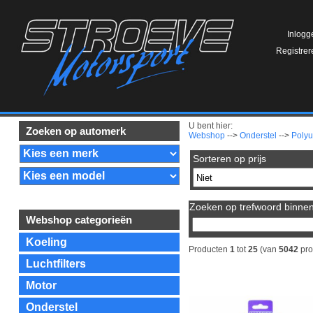
Inlogg
Registrer
U bent hier:
Zoeken op automerk
Webshop
-->
Onderstel
-->
Polyu
Sorteren op prijs
Zoeken op trefwoord binnen 
Webshop categorieën
Koeling
Producten
1
tot
25
(van
5042
pro
Luchtfilters
Motor
Onderstel