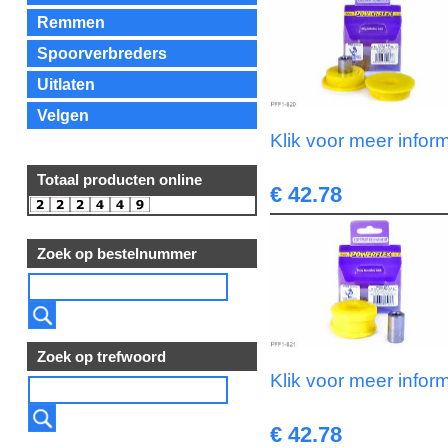
Remmen
Spoorverbreders
Uitlaten
Velgen
Klik voor meer infor
Totaal producten online
€ 42.78
Zoek op bestelnummer
Zoek op trefwoord
Klik voor meer infor
€ 42.78