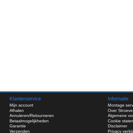
Klantenservice
Informatie
Mijn account
Montage serv
Afhalen
Over Stroeve
Annuleren/Retourneren
Algemene vo
Betaalmogelijkheden
Cookie state
Garantie
Disclaimer
Verzenden
Privacy verkl