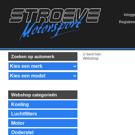
Inlogg
Registrer
U bent hier:
Zoeken op automerk
Webshop
Webshop categorieën
Koeling
Luchtfilters
Motor
Onderstel