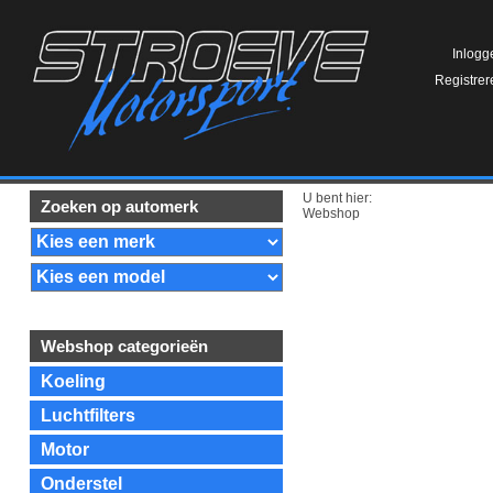
Inlogg
Registrer
U bent hier:
Zoeken op automerk
Webshop
Webshop categorieën
Koeling
Luchtfilters
Motor
Onderstel