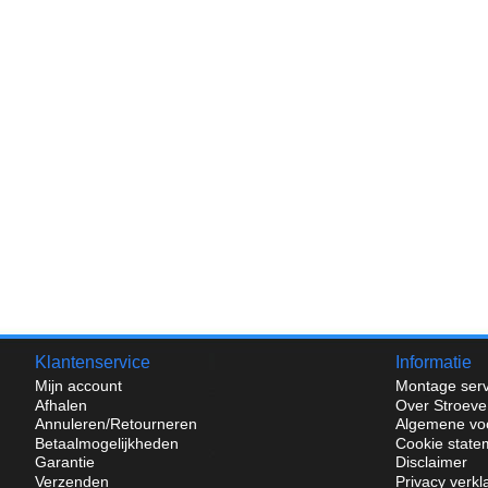
Klantenservice
Informatie
Mijn account
Montage serv
Afhalen
Over Stroeve
Annuleren/Retourneren
Algemene vo
Betaalmogelijkheden
Cookie state
Garantie
Disclaimer
Verzenden
Privacy verkl