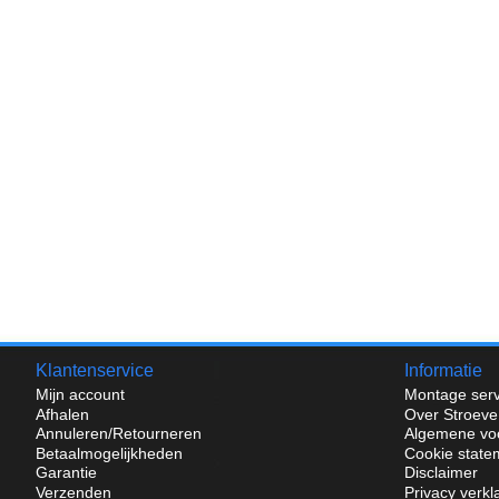
Klantenservice
Informatie
Mijn account
Montage serv
Afhalen
Over Stroeve
Annuleren/Retourneren
Algemene vo
Betaalmogelijkheden
Cookie state
Garantie
Disclaimer
Verzenden
Privacy verkl