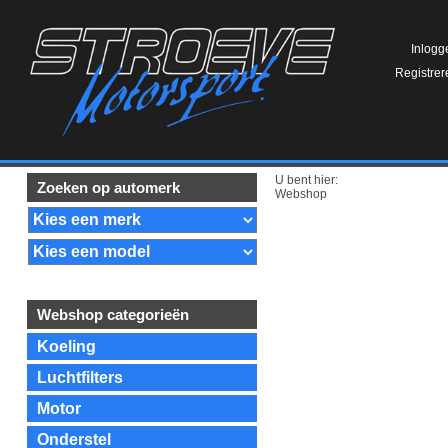
Inlogg
Registrer
U bent hier:
Zoeken op automerk
Webshop
Webshop categorieën
Koeling
Luchtfilters
Motor
Onderstel