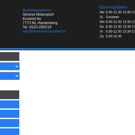
Openingstijden
Bedrijfsgegevens
Ma
9.30-12.30
13.30-1
Stroeve Motorsport
Di
Gesloten
Kruiwiel 6a
Wo
9.30-12.30
13.30-1
7773 NL Hardenberg
Do
9.30-12.30
13.30-1
Tel. 0523-266216
info@stroevemotorsport.nl
Vr
9.30-12.30
13.30-1
Za
9.30-15.30