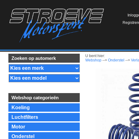
Inlogg
Registrer
U bent hier:
Zoeken op automerk
Webshop
-->
Onderstel
-->
Verl
Webshop categorieën
Koeling
Luchtfilters
Motor
Onderstel