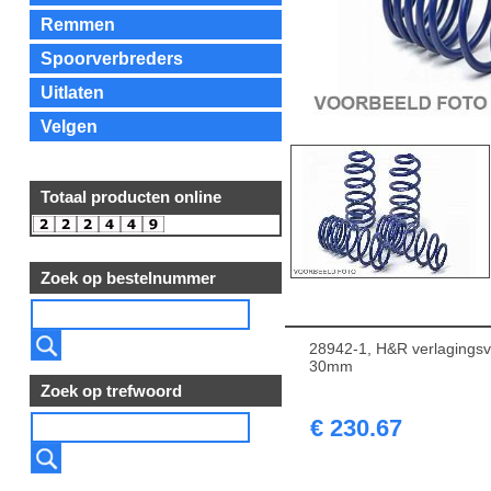
Remmen
Spoorverbreders
Uitlaten
Velgen
Totaal producten online
Zoek op bestelnummer
28942-1, H&R verlagingsve
30mm
Zoek op trefwoord
€ 230.67