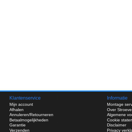
Klantenservice
Informatie
Mijn account
Montage serv
Afhalen
Over Stroeve
Annuleren/Retourneren
Algemene vo
Betaalmogelijkheden
Cookie state
Garantie
Disclaimer
Verzenden
Privacy verkl