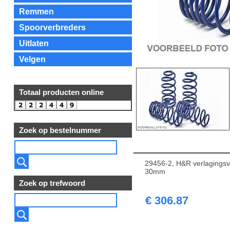
Remmen
Spoorverbreders
Uitlaten
Velgen
Totaal producten online
Zoek op bestelnummer
29456-2, H&R verlagingsv
30mm
Zoek op trefwoord
€ 306.87