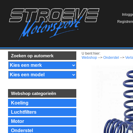
Inlogg
Registrer
U bent hier:
Zoeken op automerk
Webshop
-->
Onderstel
-->
Verl
Webshop categorieën
Koeling
Luchtfilters
Motor
Onderstel