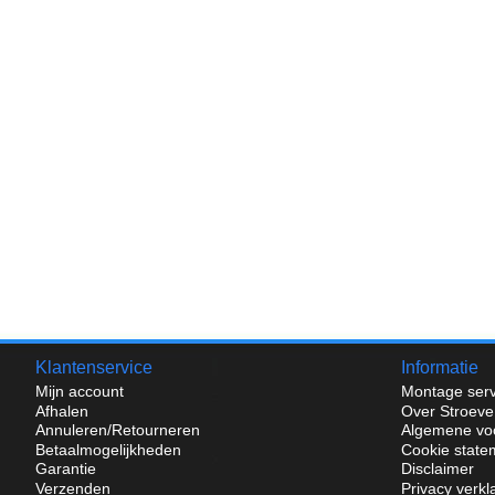
Klantenservice
Informatie
Mijn account
Montage serv
Afhalen
Over Stroeve
Annuleren/Retourneren
Algemene vo
Betaalmogelijkheden
Cookie state
Garantie
Disclaimer
Verzenden
Privacy verkl