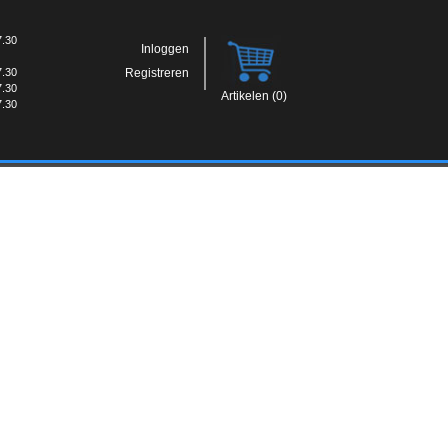
7.30
Inloggen
7.30
Registreren
7.30
Artikelen (0)
7.30