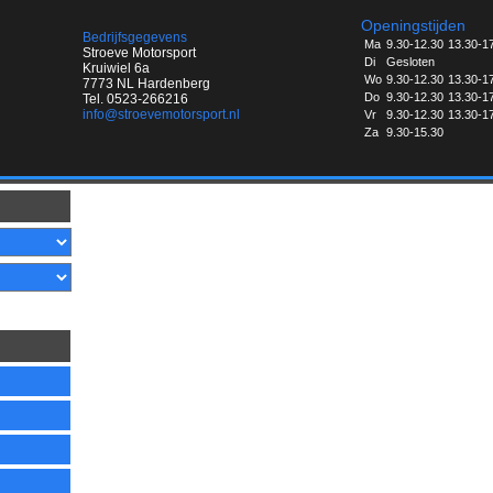
Openingstijden
Bedrijfsgegevens
Ma
9.30-12.30
13.30-1
Stroeve Motorsport
Di
Gesloten
Kruiwiel 6a
Wo
9.30-12.30
13.30-1
7773 NL Hardenberg
Do
9.30-12.30
13.30-1
Tel. 0523-266216
info@stroevemotorsport.nl
Vr
9.30-12.30
13.30-1
Za
9.30-15.30