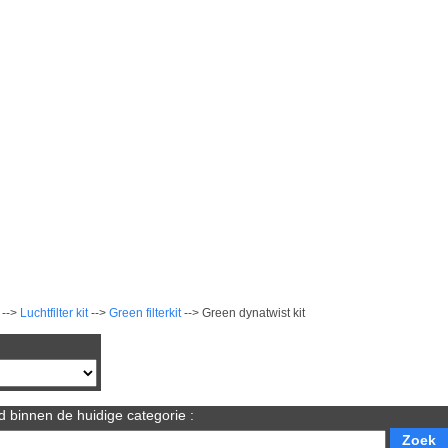
-->
Luchtfilter kit
-->
Green filterkit
--> Green dynatwist kit
 binnen de huidige categorie :