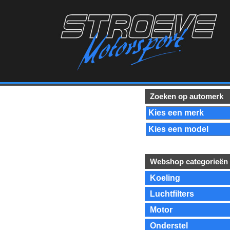
Zoeken op automerk
Webshop categorieën
Koeling
Luchtfilters
Motor
Onderstel