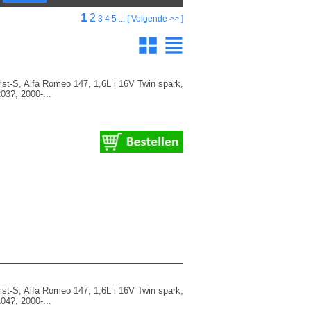
1
2
Pagina's
3
4
5
...
[ Volgende >> ]
t-S, Alfa Romeo 147, 1,6L i 16V Twin spark,
3?, 2000-...
t-S, Alfa Romeo 147, 1,6L i 16V Twin spark,
4?, 2000-...