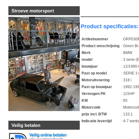
Stroeve motorsport
Product specificaties:
Artikelnummer
: GRP030
Product omschrijving
: Green Bi
Merk
: BMW
model
: 3 serie (
bouwjaar
: 12/1990
Past op model
: SERIE 3 
Motoruitvoering
: 318 i
Past op bouwjaar
: 1992-19
Vermogen PK
: 115HP
KW
: 85
Motorcode
: Motorco
prijs incl. BTW
: 133,1
Indicatie levertijd
: 4-7 wer
Veilig betalen