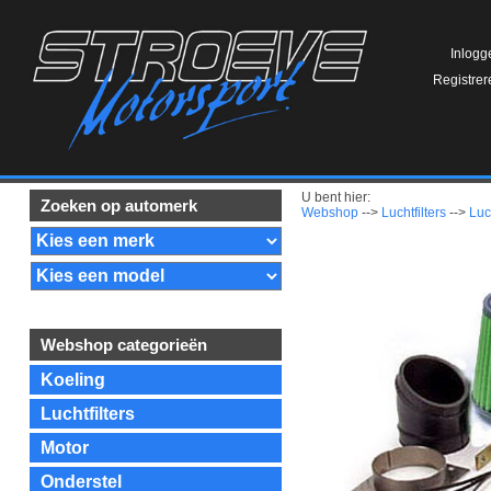
Inlogg
Registrer
U bent hier:
Zoeken op automerk
Webshop
-->
Luchtfilters
-->
Luch
Webshop categorieën
Koeling
Luchtfilters
Motor
Onderstel