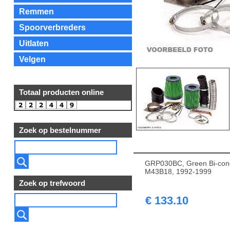
Remmen
Spoorverbreders
Uitlaten
Velgen
Totaal producten online
Zoek op bestelnummer
GRP030BC, Green Bi-cone 
M43B18, 1992-1999
Zoek op trefwoord
€ 133.10