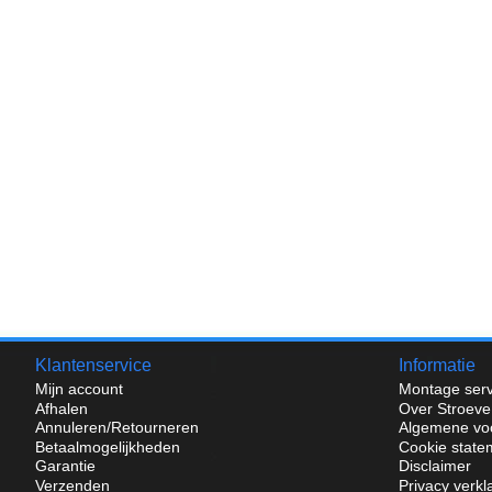
Klantenservice
Informatie
Mijn account
Montage serv
Afhalen
Over Stroeve
Annuleren/Retourneren
Algemene vo
Betaalmogelijkheden
Cookie state
Garantie
Disclaimer
Verzenden
Privacy verkl