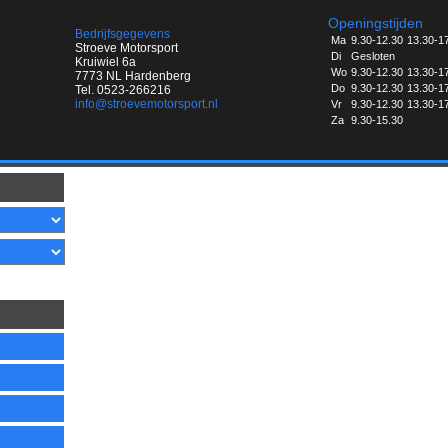
Openingstijden
Bedrijfsgegevens
Ma
9.30-12.30
13.30-1
Stroeve Motorsport
Di
Gesloten
Kruiwiel 6a
Wo
9.30-12.30
13.30-1
7773 NL Hardenberg
Do
9.30-12.30
13.30-1
Tel. 0523-266216
info@stroevemotorsport.nl
Vr
9.30-12.30
13.30-1
Za
9.30-15.30