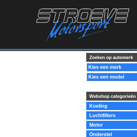
Zoeken op automerk
Webshop categorieën
Koeling
Luchtfilters
Motor
Onderstel