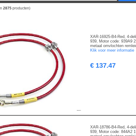
an
2875
producten)
P
XAR-16925-B4-Red, 4-deli
939, Motor code: 939A9 
metaal omvlochten remleid
Klik voor meer informatie
€ 137.47
XAR-18786-B4-Red, 4-deli
939, Motor code: 844A2 