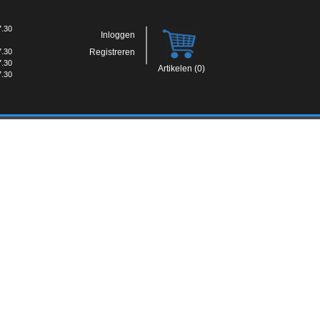
7.30
Inloggen
7.30
Registreren
7.30
Artikelen (0)
7.30