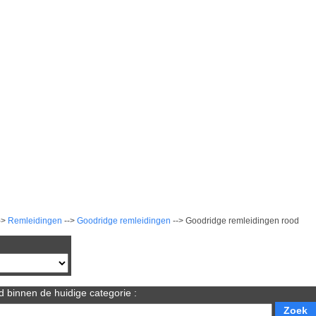
->
Remleidingen
-->
Goodridge remleidingen
--> Goodridge remleidingen rood
 binnen de huidige categorie :