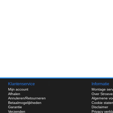
Klantenservice
Informatie
Mijn account
Montage serv
Afhalen
Over Stroeve
Annuleren/Retourneren
Algemene vo
Betaalmogelijkheden
Cookie state
Garantie
Disclaimer
Verzenden
Privacy verkl