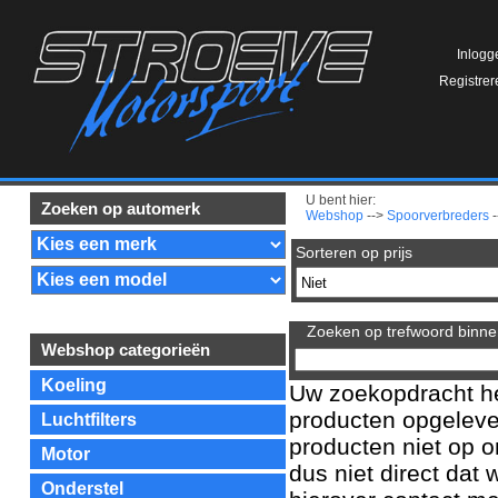
Inlogg
Registrer
U bent hier:
Zoeken op automerk
Webshop
-->
Spoorverbreders
-
Sorteren op prijs
Zoeken op trefwoord binnen
Webshop categorieën
Koeling
Uw zoekopdracht h
producten opgeleve
Luchtfilters
producten niet op o
Motor
dus niet direct dat
Onderstel