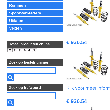
Remmen
Spoorverbreders
Uitlaten
Velgen
€ 936.54
Totaal producten online
Zoek op bestelnummer
Zoek op trefwoord
Klik voor meer infor
€ 936.54