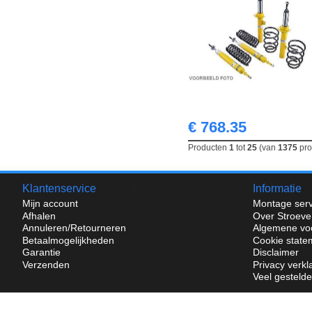
€ 768.35
Producten
1
tot
25
(van
1375
pro
Klantenservice
Informatie
Mijn account
Montage serv
Afhalen
Over Stroeve
Annuleren/Retourneren
Algemene vo
Betaalmogelijkheden
Cookie state
Garantie
Disclaimer
Verzenden
Privacy verkl
Veel gesteld