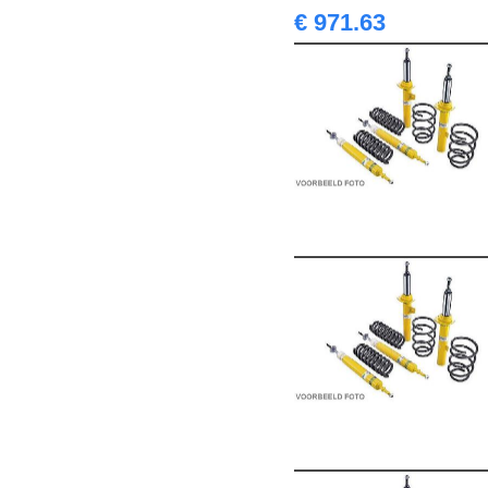
€ 971.63