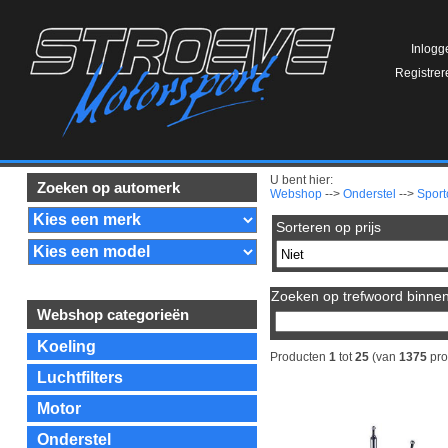
Inlogg
Registrer
U bent hier:
Zoeken op automerk
Webshop
-->
Onderstel
-->
Sport
Sorteren op prijs
Zoeken op trefwoord binnen 
Webshop categorieën
Koeling
Producten
1
tot
25
(van
1375
pro
Luchtfilters
Motor
Onderstel