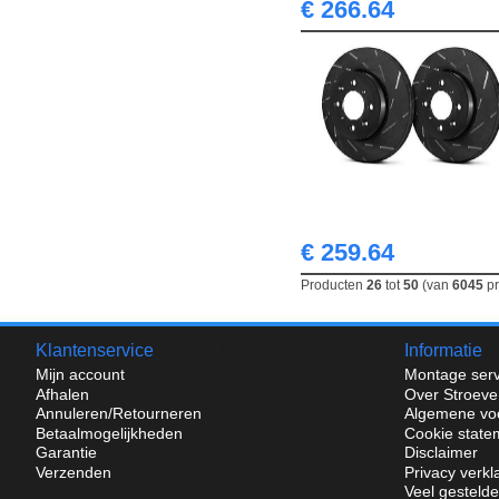
€ 266.64
€ 259.64
Producten
26
tot
50
(van
6045
pr
Klantenservice
Informatie
Mijn account
Montage serv
Afhalen
Over Stroeve
Annuleren/Retourneren
Algemene vo
Betaalmogelijkheden
Cookie state
Garantie
Disclaimer
Verzenden
Privacy verkl
Veel gesteld