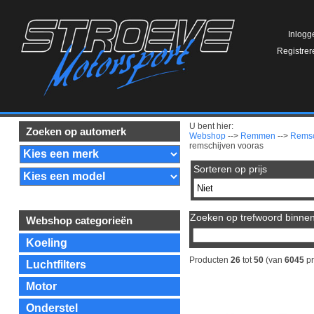
Inlogg
Registrer
U bent hier:
Zoeken op automerk
Webshop
-->
Remmen
-->
Remsc
remschijven vooras
Sorteren op prijs
Zoeken op trefwoord binnen 
Webshop categorieën
Koeling
Producten
26
tot
50
(van
6045
pr
Luchtfilters
Motor
Onderstel